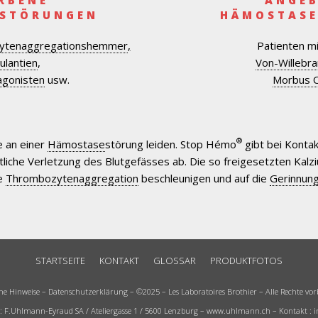
STÖRUNGEN
HÄMOSTAS
tenaggregation
shemmer
,
Patienten m
ulantien
,
Von-Willebra
agonisten
usw.
Morbus O
®
e an einer
Hämostase
störung leiden. Stop Hémo
gibt bei Kontak
tliche Verletzung des Blutgefässes ab. Die so freigesetzten Kal
ie
Thrombozytenaggregation
beschleunigen und auf die
Gerinnung
STARTSEITE
KONTAKT
GLOSSAR
PRODUKTFOTOS
he Hinweise
–
Datenschutzerklärung
– ©2025 – Les Laboratoires Brothier – Alle Rechte vor
 : F.Uhlmann-Eyraud SA / Ateliergasse 1 / 5600 Lenzburg –
www.uhlmann.ch
– Kontakt :
i