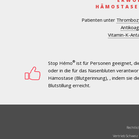
HÄMOSTASE
Patienten unter
Thrombozy
Antikoag
Vitamin-K-Ant
®
Stop Hémo
ist für Personen geeignet, di
oder in die für das Nasenbluten verantwor
Hämostase (Blutgerinnung), , indem sie d
Blutstillung erreicht.
Rechtlic
Vertrieb Schweiz