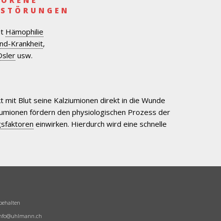
ESTÖRUNGEN
it
Hämophilie
nd-Krankheit
,
sler
usw.
t mit Blut seine Kalziumionen direkt in die Wunde
ziumionen fördern den physiologischen Prozess der
sfaktoren
einwirken. Hierdurch wird eine schnelle
behalten
nfo@uhlmann.ch